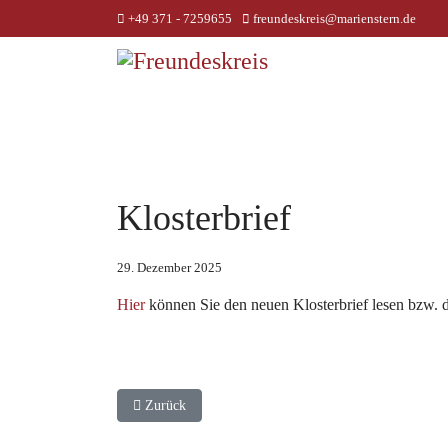
+49 371 - 7259655
freundeskreis@marienstern.de
Klosterbrief
29. Dezember 2025
Hier
können Sie den neuen Klosterbrief lesen bzw.
Vorheriger Beitrag: Fastenzeit-Treffen
Zurück