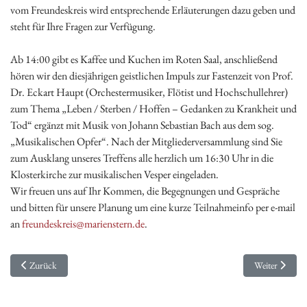
vom Freundeskreis wird entsprechende Erläuterungen dazu geben und
steht für Ihre Fragen zur Verfügung.
Ab 14:00 gibt es Kaffee und Kuchen im Roten Saal, anschließend
hören wir den diesjährigen geistlichen Impuls zur Fastenzeit von Prof.
Dr. Eckart Haupt (Orchestermusiker, Flötist und Hochschullehrer)
zum Thema „Leben / Sterben / Hoffen – Gedanken zu Krankheit und
Tod“ ergänzt mit Musik von Johann Sebastian Bach aus dem sog.
„Musikalischen Opfer“. Nach der Mitgliederversammlung sind Sie
zum Ausklang unseres Treffens alle herzlich um 16:30 Uhr in die
Klosterkirche zur musikalischen Vesper eingeladen.
Wir freuen uns auf Ihr Kommen, die Begegnungen und Gespräche
und bitten für unsere Planung um eine kurze Teilnahmeinfo per e-mail
an
freundeskreis@marienstern.de
.
Vorheriger Beitrag: Jahresgedächtnis
Nächster Beitr
Zurück
Weiter